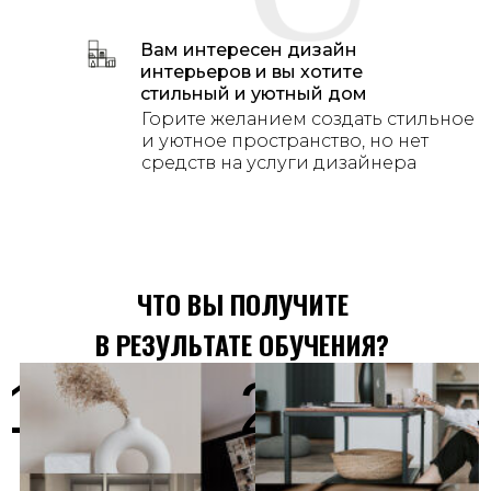
Вам интересен дизайн
интерьеров и вы хотите
стильный и уютный дом
Горите желанием создать стильное
и уютное пространство, но нет
средств на услуги дизайнера
ЧТО ВЫ ПОЛУЧИТЕ
В РЕЗУЛЬТАТЕ ОБУЧЕНИЯ?
1
2
Сформируете
Создадите
точную картину
дизайн-проект
вашего нового
своей квартиры
пространства в
или дома не
том стиле и
хуже, чем на