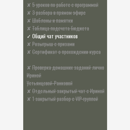
✘
5 уроков по работе с программой
✘
3 разбора в прямом эфире
✘
Шаблоны и памятки
✘
Таблица подсчета бюджета
✓ Общий чат участников
✘
Розыгрыш с призами
✘
Сертификат о прохождении курса
✘
Проверка домашних заданий лично
Ириной
Устьянцевой-Ранковой
✘
Отдельный закрытый чат с Ириной
✘ 1
закрытый разбор с VIP-группой