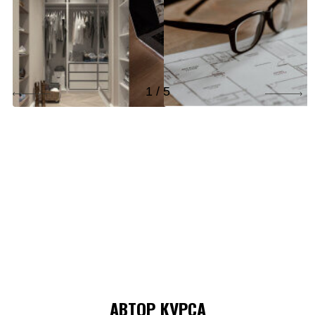
цвете, который
картинках в
нравится именно
интерьерных
вам и создадите
журналах
цветовой коллаж
вашего будущего
интерьера
1 / 5
АВТОР КУРСА