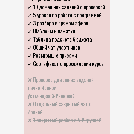
✓ 19 домашних заданий с проверкой
✓ 5 уроков по работе с программой
✓ 3 разбора в прямом эфире
✓ Шаблоны и памятки
✓ Таблица подсчета бюджета
✓ Общий чат участников
✓ Розыгрыш с призами
✓ Сертификат о прохождении курса
✘
Проверка домашних заданий
лично Ириной
Устьянцевой-Ранковой
✘
Отдельный закрытый чат с
Ириной
✘
1 закрытый разбор с VIP-группой