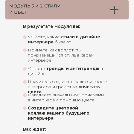
+
МОДУЛЬ 5 и 6. СТИЛИ
И ЦВЕТ
В результате модуля вы:
Узнаете, какие
стили в дизайне
интерьера
бывают
Поймете, как воплотить
понравившийся стиль в своем
интерьере
Узнаете
тренды и антитренды
в
дизайне
Научитесь создавать палитру своего
интерьера и грамотно
сочетать
цвета
Овладеете визуальными приемами
в интерьере с помощью цвета
Создадите цветовой
коллаж вашего будущего
интерьера
Вас ждет: