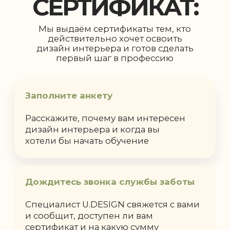
Если сертификат будет доступен, он
будет действовать только на курс
«Профессия дизайнер интерьера».
Сертификат закрепляется за вами на
48 часов. Если не использовать его в
срок, сумма возвращается в общий
фонд программы..
ЗАПОЛНИТЬ ЗАЯВКУ
НА СЕРТИФИКАТ
ВАМ СТОИТ ПОДАТЬ
АНКЕТУ НА
СЕРТИФИКАТ
если хотя бы 1 из пунктов про
вас: