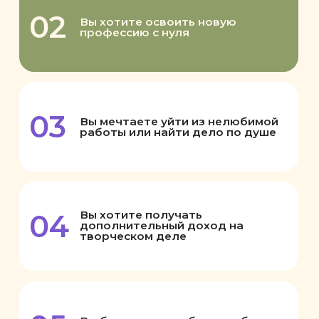
11 055 ₽ В МЕСЯЦ: ПОТРАТИТЬ
В НИКУДА ИЛИ ВЛОЖИТЬ
В ПРОФЕССИЮ?
Вариант 1. Потратить в никуда
— доставки еды на несколько вечеров
— кофе, кафе и такси
— спонтанные покупки на
маркетплейсах
— вещи, без которых можно спокойно
обойтись
— вещи «просто потому что
захотелось»
— мелкие расходы, которые даже не
запоминаются