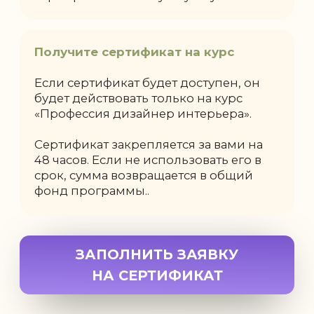
Вы давно интересуетесь
01
дизайном интерьера,
красивыми ремонтами,
планировками и декором
02
Вы хотите освоить новую
профессию с нуля
03
Вы мечтаете уйти из нелюбимой
работы или найти дело по душе
04
Вы хотите получать
дополнительный доход на
творческом деле