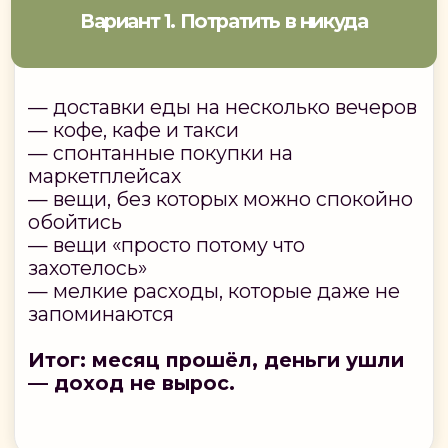
БЫТЬ ПРОСТО
ОЧЕРЕДНОЙ ТРАТОЙ
А могут стать шагом к профессии,
где первые заказы помогают
окупать обучение и выходить на
дополнительный доход
ПРОВЕРИТЬ СУММУ СЕРТИФИКАТА
ОСТАЛИСЬ
ВОПРОСЫ?
Оставьте свой номер — служба заботы
U.DESIGN свяжется с вами, проверит
вашу анкету и сообщит, доступен ли вам
образовательный сертификат до 150
000 ₽ на обучение