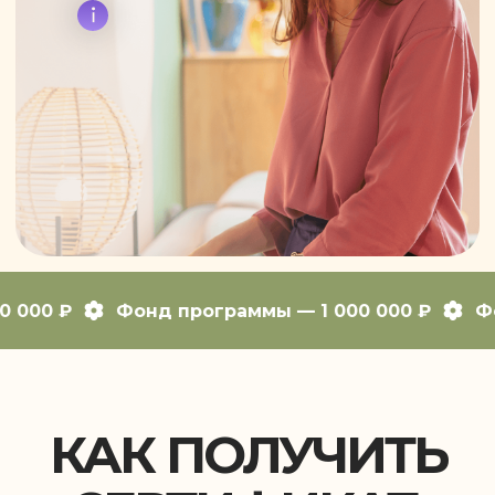
КАК ПОЛУЧИТЬ
СЕРТИФИКАТ:
Мы выдаём сертификаты тем, кто
действительно хочет освоить
дизайн интерьера и готов сделать
первый шаг в профессию
Заполните анкету
Расскажите, почему вам интересен
дизайн интерьера и когда вы
хотели бы начать обучение
000 000 ₽
Фонд программы — 1 000 000 ₽
Дождитесь звонка службы заботы
Специалист U.DESIGN свяжется с вами
и сообщит, доступен ли вам
сертификат и на какую сумму
Получите сертификат на курс