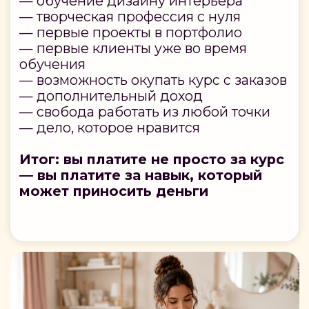
© U.Design 2020-2026
ИП Шустикова Елена Михайловна
ИНН 503213205650