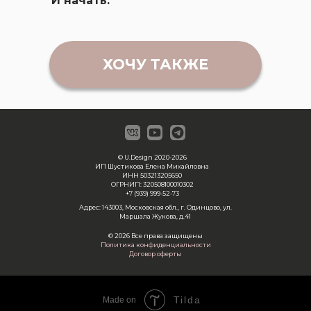
И начать.
ХОЧУ ТАКЖЕ
© U.Design 2020-2026
ИП Шустикова Елена Михайловна
ИНН 503213205650
ОГРНИП: 320508100010302
+7 (939) 999-52-73
Адрес: 143003, Московская обл., г. Одинцово, ул.
Маршала Жукова, д.41
© 2026 Все права защищены
Политика конфиденциальности
Договор оферты
Tilda
Made on